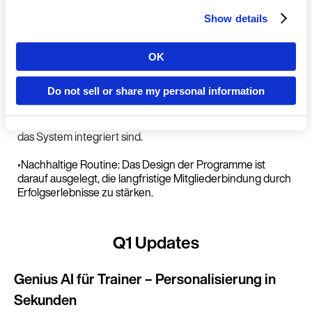
Show details
Highlights
• Geführte Trainingslogik: Ein motivierender Einstieg durch
OK
Land
Programme, die Mitglieder Schritt für Schritt entlang ihres
Fortschritts begleiten
Do not sell or share my personal information
• Wissenschaftliche Periodisierung: Erziele messbare
Ergebnisse durch evidenzbasierte Steigerungen, die in
Sprache
das System integriert sind.
•Nachhaltige Routine: Das Design der Programme ist
darauf ausgelegt, die langfristige Mitgliederbindung durch
Erfolgserlebnisse zu stärken.
Weiter a
Q1 Updates
(Deuts
Genius AI für Trainer – Personalisierung in
Sekunden