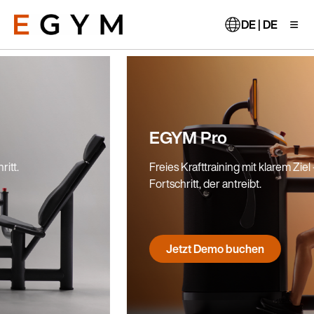
Direkt
zum
DE | DE
Inhalt
EGYM Pro
Freies Krafttraining mit klarem Ziel – für
Fortschritt, der antreibt.
Jetzt Demo buchen