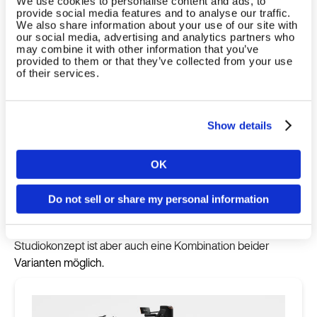
We use cookies to personalise content and ads, to
deinem Studio neu denken und mit skalierbarem
provide social media features and to analyse our traffic.
Wachstum verbinden. Fülle das Kontaktformular
We also share information about your use of our site with
our social media, advertising and analytics partners who
aus und wir melden uns bei dir.
may combine it with other information that you’ve
provided to them or that they’ve collected from your use
of their services.
Demo buchen
Show details
Die smarte Lösung, die zu deinem
OK
Land
Studio passen
Do not sell or share my personal information
Smart Strength kann im Zirkel Modus oder in EGYM Pro auf
der Trainingsfläche eingesetzt werden. Je nach
Sprache
Studiokonzept ist aber auch eine Kombination beider
Varianten möglich.