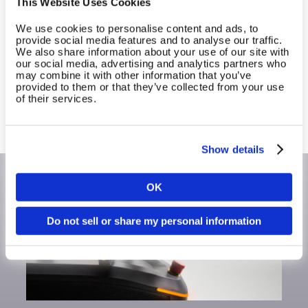
This Website Uses Cookies
transformieren?
We use cookies to personalise content and ads, to
provide social media features and to analyse our traffic.
Erfahre, wie du mit dem EGYM Ökosystem dein
We also share information about your use of our site with
our social media, advertising and analytics partners who
Business stärker, Abläufe effizienter und
may combine it with other information that you’ve
Wachstum messbar machen kannst.
provided to them or that they’ve collected from your use
of their services.
Mehr Informationen anfordern
Show details
OK
Land
Do not sell or share my personal information
Sprache