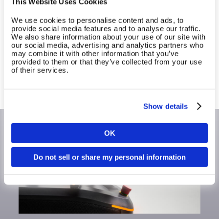
This Website Uses Cookies
transformieren?
We use cookies to personalise content and ads, to
provide social media features and to analyse our traffic.
Erfahre, wie du mit dem EGYM Ökosystem dein
We also share information about your use of our site with
our social media, advertising and analytics partners who
Business stärker, Abläufe effizienter und
may combine it with other information that you’ve
Wachstum messbar machen kannst.
provided to them or that they’ve collected from your use
of their services.
Mehr Informationen anfordern
Show details
OK
Land
Do not sell or share my personal information
Sprache