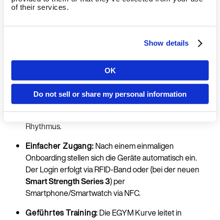
of their services.
So funktioniert EGYM Zirkel
Entwickelt für Sicherheit, Klarheit und Konstanz. Der EGYM
Show details
Zirkel nimmt dem Mitglied die Entscheidungsflut ab. Das
ideale Training für alle, die ein zugängliches, effektives und
OK
Land
zeiteffizientes Workout ohne langes Nachdenken suchen.
Do not sell or share my personal information
Synchronisierter Ablauf:
Die Maschinen sind
getaktet, die Mitglieder trainieren gemeinsam im
Sprache
Rhythmus.
Einfacher Zugang:
Nach einem einmaligen
Onboarding stellen sich die Geräte automatisch ein.
Der Login erfolgt via RFID-Band oder (bei der neuen
Smart Strength Series 3
) per
Weiter a
Smartphone/Smartwatch via NFC.
(Deuts
Geführtes Training:
Die EGYM Kurve leitet in