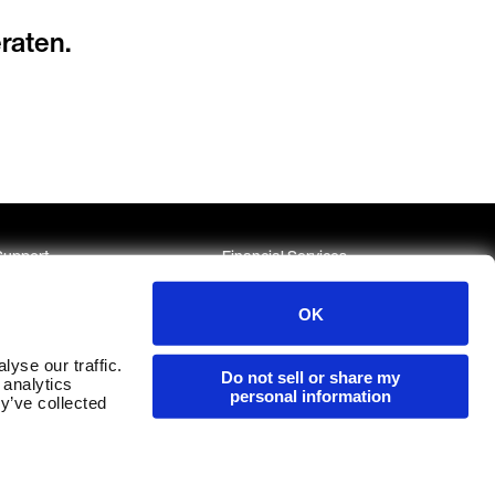
raten.
Support
Financial Services
Karriere bei EGYM
OK
arriere bei Playlist
yse our traffic.
Do not sell or share my
 analytics
personal information
y’ve collected
m externen Hinweisgebersystem
Cookie-Richtlinien
Impressum
Datenschutzhinweise
Allgemeine Geschäftsbedingungen
Aktualisieren Sie die Cookie-Einstellungen