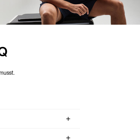
AQ
musst.