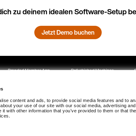
dich zu deinem idealen Software-Setup be
Jetzt Demo buchen
Branded Member App
Refurbished Machines
EGYM Trainer
Für Betreiber
es
Fitness Hub
Kontakt
K
ise content and ads, to provide social media features and to anal
about your use of our site with our social media, advertising and
t with other information that you’ve provided to them or that the
ices.
Verfahrensordnung zu