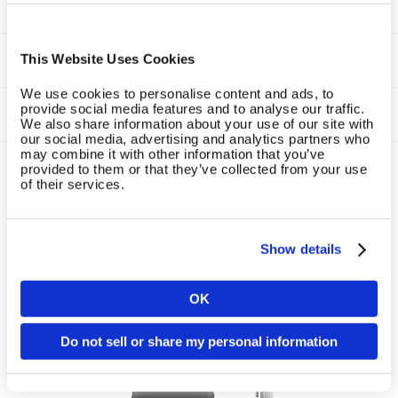
Produktphasen
Smart Strength
This Website Uses Cookies
We use cookies to personalise content and ads, to
provide social media features and to analyse our traffic.
Smart Flex
We also share information about your use of our site with
our social media, advertising and analytics partners who
may combine it with other information that you’ve
Deine EGYM Produkte erhalten bald
provided to them or that they’ve collected from your use
of their services.
keinen Support mehr?
Show details
OK
Land
Do not sell or share my personal information
Sprache