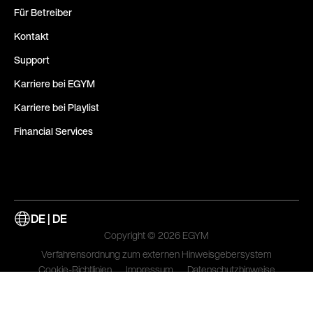
Für Betreiber
Kontakt
Support
Karriere bei EGYM
Karriere bei Playlist
Financial Services
DE | DE
Copyright © 2026 EGYM
Verfahrensordnung zum externen Hinweisgebersystem
Cookie-Richtlinien
Impressum
Datenschutzhinweise
Allgemeine Geschäftsbedingungen
Aktualisieren Sie die Cookie-Einstellungen