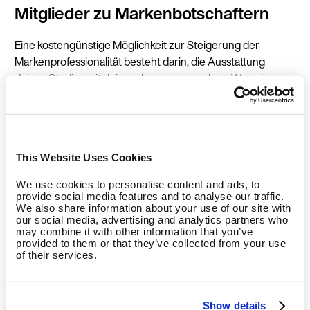
Mitglieder zu Markenbotschaftern
Eine kostengünstige Möglichkeit zur Steigerung der
Markenprofessionalität besteht darin, die Ausstattung
deines Studios mit deinem Logo zu versehen. Wann immer
Sie ein Workout-Video oder Bilder auf sozialen Netzwerken
teilen, kommen deine Ausstattung und die Produkte mit
deiner Marke ins Bild. Diese wird dann gleich mit
vermarktet.
This Website Uses Cookies
Du kannst dazu Partnerschaften mit den Herstellern der
We use cookies to personalise content and ads, to
Geräte eingehen. Dein Logo wird dann direkt angebracht
provide social media features and to analyse our traffic.
We also share information about your use of our site with
und sorgt für einheitliche und umfassende Sichtbarkeit –
our social media, advertising and analytics partners who
ein wertvoller Marketing-Aspekt. Diese Einheitlichkeit
may combine it with other information that you’ve
gewährleistet, dass deine Kunden das Logo überall
provided to them or that they’ve collected from your use
of their services.
wiedererkennen.
Indem du deine Mitglieder zu Botschaftern machen, kannst
Show details