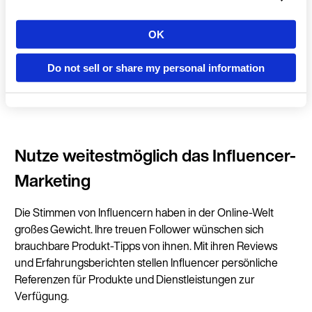
du die Marke zu geringen Kosten vermarkten. Wenn die
Kunden Fotos mit deiner Ausstattung und deinen
Produkten machen, bewerben sie deine Marke in ihren
OK
Land
Netzwerken. T-Shirts, Workout-Bänder, Gewichte und
Wasserflaschen können einen bedeutenden Beitrag zur
Do not sell or share my personal information
Steigerung der Sichtbarkeit deiner Marke während der
COVID-19-Pandemie leisten.
Sprache
Nutze weitestmöglich das Influencer-
Marketing
Weiter a
Die Stimmen von Influencern haben in der Online-Welt
(Deuts
großes Gewicht. Ihre treuen Follower wünschen sich
brauchbare Produkt-Tipps von ihnen. Mit ihren Reviews
und Erfahrungsberichten stellen Influencer persönliche
Referenzen für Produkte und Dienstleistungen zur
Verfügung.