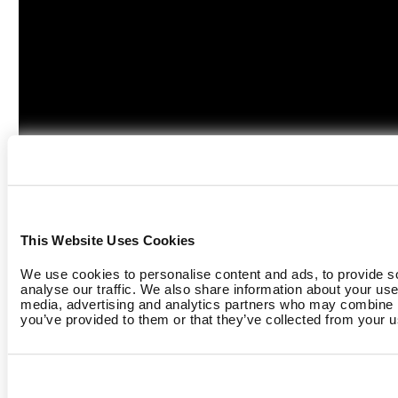
This Website Uses Cookies
We use cookies to personalise content and ads, to provide s
Starte noch heute die
analyse our traffic. We also share information about your use 
media, advertising and analytics partners who may combine it
Transformation Deines Studios!
you’ve provided to them or that they’ve collected from your us
Buche ein Produkt Demo und teste EGYM
Genius selbst.