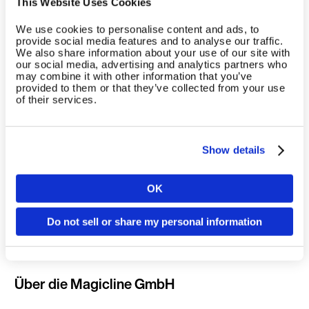
This Website Uses Cookies
Mitgliederverwaltung“.
We use cookies to personalise content and ads, to
Gemeinsames Ziel: Die
provide social media features and to analyse our traffic.
We also share information about your use of our site with
Digitalisierung des Fitnessmarkts
our social media, advertising and analytics partners who
may combine it with other information that you’ve
provided to them or that they’ve collected from your use
Die geschlossene Partnerschaft ist erst der Beginn der
of their services.
Zusammenarbeit zwischen den
beiden deutschen FitTech-Schwergewichten EGYM und
Magicline. Ziel ist es, gemeinsam
Show details
Innovationen voranzutreiben und den Fitnessmarkt weiter
zu digitalisieren. Das ist der Grund, warum sowohl EGYM als
OK
Land
auch Magicline offene Ökosysteme geschaffen haben.
Innovationen und Entwicklungen, die den Kunden
Do not sell or share my personal information
zugutekommen und ihnen die Wahlfreiheit hinsichtlich der
eingesetzten Lösungen ermöglicht.
Sprache
Über die Magicline GmbH