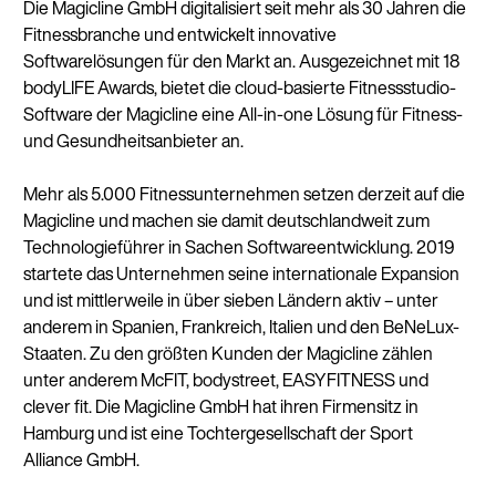
Die Magicline GmbH digitalisiert seit mehr als 30 Jahren die
Fitnessbranche und entwickelt innovative
Weiter a
Softwarelösungen für den Markt an. Ausgezeichnet mit 18
bodyLIFE Awards, bietet die cloud-basierte Fitnessstudio-
(Deuts
Software der Magicline eine All-in-one Lösung für Fitness-
und Gesundheitsanbieter an.
Mehr als 5.000 Fitnessunternehmen setzen derzeit auf die
Magicline und machen sie damit deutschlandweit zum
Technologieführer in Sachen Softwareentwicklung. 2019
startete das Unternehmen seine internationale Expansion
und ist mittlerweile in über sieben Ländern aktiv – unter
anderem in Spanien, Frankreich, Italien und den BeNeLux-
Staaten. Zu den größten Kunden der Magicline zählen
unter anderem McFIT, bodystreet, EASYFITNESS und
clever fit. Die Magicline GmbH hat ihren Firmensitz in
Hamburg und ist eine Tochtergesellschaft der Sport
Alliance GmbH.