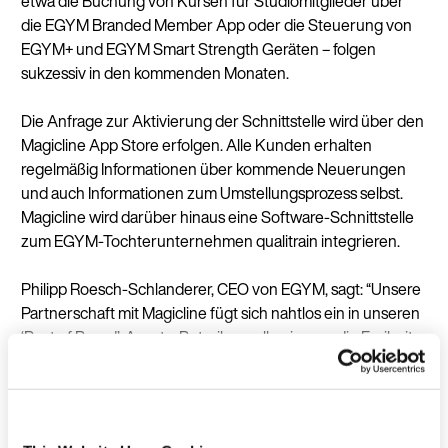
etwa die Buchung von Kursen für Studiomitglieder über
die EGYM Branded Member App oder die Steuerung von
EGYM+ und EGYM Smart Strength Geräten – folgen
sukzessiv in den kommenden Monaten.
Die Anfrage zur Aktivierung der Schnittstelle wird über den
Magicline App Store erfolgen. Alle Kunden erhalten
regelmäßig Informationen über kommende Neuerungen
und auch Informationen zum Umstellungsprozess selbst.
Magicline wird darüber hinaus eine Software-Schnittstelle
zum EGYM-Tochterunternehmen qualitrain integrieren.
Philipp Roesch-Schlanderer, CEO von EGYM, sagt: “Unsere
Partnerschaft mit Magicline fügt sich nahtlos ein in unseren
‘Best of Breed’-Ansatz: Betreiber sollen immer die Freiheit
haben, diejenigen Anbieter zu kombinieren, die optimal für
ihren jeweiligen Einsatzzweck sind, also z.B. EGYM für die
Trainingsfläche mit allen Vorteilen der freien Wahl der
Hardware und Software, und Magicline für die