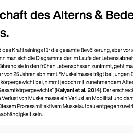
chaft des Alterns & Bed
s.
es Krafttrainings für die gesamte Bevölkerung, aber vor al
enn man sich die Diagramme der im Laufe der Lebens abn
 Während sie in den frühen Lebensphasen zunimmt, geht ma
lter von 25 Jahren abnimmt. "Muskelmasse trägt bei junge
örpergewicht bei, nimmt jedoch mit zunehmendem Alter a
Gesamtkörpergewichts” (
Kalyani et al. 2014
). Der erschre
 Verlust von Muskelmasse ein Verlust an Mobilität und dami
Diesem Prozess mit aktivem Muskelaufbau entgegenzuwirken
abhängigkeit sein.