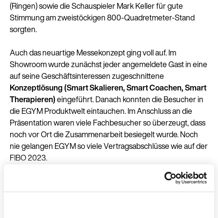
(Ringen) sowie die Schauspieler Mark Keller für gute
Stimmung am zweistöckigen 800-Quadretmeter-Stand
sorgten.
Auch das neuartige Messekonzept ging voll auf. Im
Showroom wurde zunächst jeder angemeldete Gast in eine
auf seine Geschäftsinteressen zugeschnittene
Konzeptlösung (Smart Skalieren, Smart Coachen, Smart
Therapieren)
eingeführt. Danach konnten die Besucher in
die EGYM Produktwelt eintauchen. Im Anschluss an die
Präsentation waren viele Fachbesucher so überzeugt, dass
noch vor Ort die Zusammenarbeit besiegelt wurde. Noch
nie gelangen EGYM so viele Vertragsabschlüsse wie auf der
FIBO 2023.
Für den durchschlagenden Erfolg gab es mehrere Gründe:
unsere intuitiv nutzbaren
Kraftgeräte
, die fast durchgehend
besetzt waren; unser flexibles
Ökosystem
, das
Schnittstellen mit vielen anderen Ausstellern rund um den