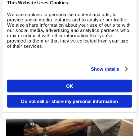
This Website Uses Cookies
EGYM Stand herum aufweist (z.B. Matrix, InBody,
LifeFitness); und natürlich unsere
Trainingsinnovation
We use cookies to personalise content and ads, to
provide social media features and to analyse our traffic.
Gameday
, die unseren Stand zur Arena machte und vom
We also share information about your use of our site with
Businessmann bis zum Bodybuilder jeden der rund 1400
our social media, advertising and analytics partners who
Teilnehmer zur sportlichen Höchstleistung antrieb – auch
may combine it with other information that you’ve
provided to them or that they’ve collected from your use
EGYM Ambassador Mimi Kraus (Foto).
of their services.
Show details
OK
Land
Do not sell or share my personal information
Sprache