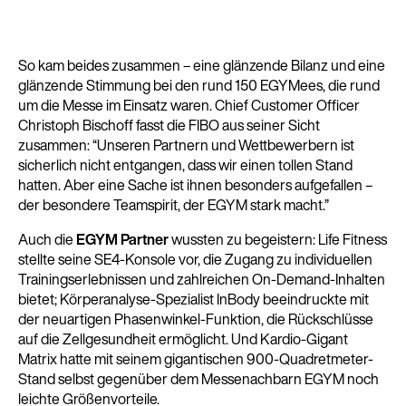
Weiter a
So kam beides zusammen – eine glänzende Bilanz und eine
(Deuts
glänzende Stimmung bei den rund 150 EGYMees, die rund
um die Messe im Einsatz waren. Chief Customer Officer
Christoph Bischoff fasst die FIBO aus seiner Sicht
zusammen: “Unseren Partnern und Wettbewerbern ist
sicherlich nicht entgangen, dass wir einen tollen Stand
hatten. Aber eine Sache ist ihnen besonders aufgefallen –
der besondere Teamspirit, der EGYM stark macht.”
Auch die
EGYM Partner
wussten zu begeistern: Life Fitness
stellte seine SE4-Konsole vor, die Zugang zu individuellen
Trainingserlebnissen und zahlreichen On-Demand-Inhalten
bietet; Körperanalyse-Spezialist InBody beeindruckte mit
der neuartigen Phasenwinkel-Funktion, die Rückschlüsse
auf die Zellgesundheit ermöglicht. Und Kardio-Gigant
Matrix hatte mit seinem gigantischen 900-Quadretmeter-
Stand selbst gegenüber dem Messenachbarn EGYM noch
leichte Größenvorteile.