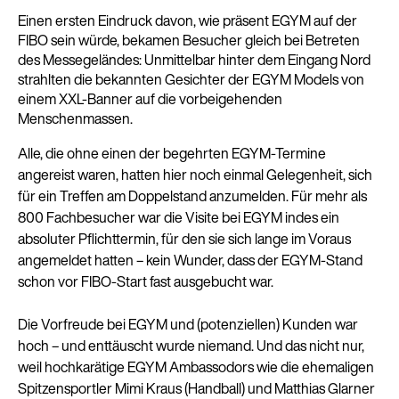
Einen ersten Eindruck davon, wie präsent EGYM auf der
FIBO sein würde, bekamen Besucher gleich bei Betreten
des Messegeländes: Unmittelbar hinter dem Eingang Nord
strahlten die bekannten Gesichter der EGYM Models von
einem XXL-Banner auf die vorbeigehenden
Menschenmassen.
Alle, die ohne einen der begehrten EGYM-Termine
angereist waren, hatten hier noch einmal Gelegenheit, sich
für ein Treffen am Doppelstand anzumelden. Für mehr als
800 Fachbesucher war die Visite bei EGYM indes ein
absoluter Pflichttermin, für den sie sich lange im Voraus
angemeldet hatten – kein Wunder, dass der EGYM-Stand
schon vor FIBO-Start fast ausgebucht war.
Die Vorfreude bei EGYM und (potenziellen) Kunden war
hoch – und enttäuscht wurde niemand. Und das nicht nur,
weil hochkarätige EGYM Ambassodors wie die ehemaligen
Spitzensportler Mimi Kraus (Handball) und Matthias Glarner