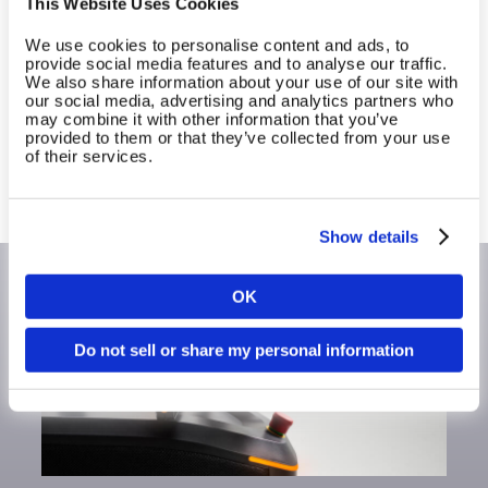
This Website Uses Cookies
transformieren?
We use cookies to personalise content and ads, to
provide social media features and to analyse our traffic.
Erfahre, wie du mit dem EGYM Ökosystem dein
We also share information about your use of our site with
our social media, advertising and analytics partners who
Business stärker, Abläufe effizienter und
may combine it with other information that you’ve
Wachstum messbar machen kannst.
provided to them or that they’ve collected from your use
of their services.
Mehr Informationen anfordern
Show details
OK
Land
Do not sell or share my personal information
Sprache