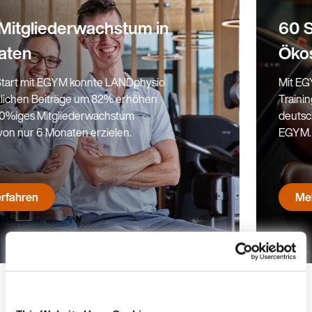
60 Studios mit dem EGYM
Ökosystem
Mit EGYM hat Fitness First die ganze
Trainingsfläche digitalisiert. Sie setzen
deutschlandweit in nahezu allen 60 Clubs auf
EGYM.
Mehr erfahren
Bist du bereit, dein Studio zu