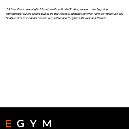
OS Deal: Das Angebot gilt nicht automatisch für alle Studios, sondern unterliegt einer
individuellen Prüfung seitens EGYM, ob das Angebot zustande kommen kann. Bei Abschluss des
Deals kommt es zunächst zu einer verpflichtenden Testphase als Wellpass-Partner.