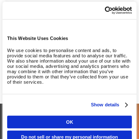
Welcher Deal passt am Besten zu
This Website Uses Cookies
dir?
We use cookies to personalise content and ads, to
provide social media features and to analyse our traffic.
Wir beraten dich gern persönlich zu allen Details
We also share information about your use of our site with
our social media, advertising and analytics partners who
unserer Sommer Deals und finden gemeinsam
may combine it with other information that you’ve
das beste Angebot für dich und dein Business.
provided to them or that they’ve collected from your use
of their services.
Lass uns sprechen
Show details
OK
Land
Entdecke die EGYM Lösung
Do not sell or share my personal information