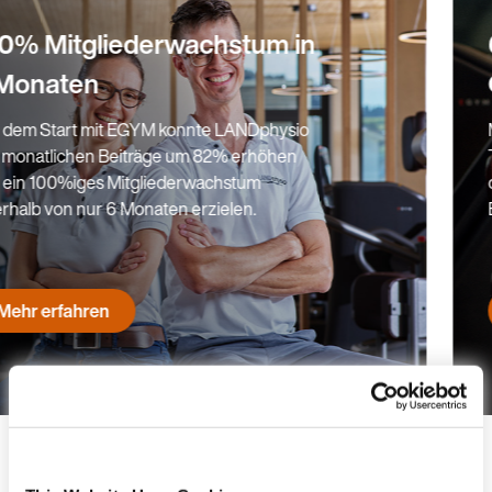
60 Studios mit dem EGYM
Ökosystem
Mit EGYM hat Fitness First die ganze
Trainingsfläche digitalisiert. Sie setzen
deutschlandweit in nahezu allen 60 Clubs auf
EGYM.
Mehr erfahren
Bist du bereit, dein Studio zu