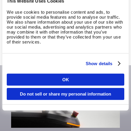
This Website Uses Cookies
transformieren?
We use cookies to personalise content and ads, to
provide social media features and to analyse our traffic.
Erfahre, wie du mit dem EGYM Ökosystem dein
We also share information about your use of our site with
our social media, advertising and analytics partners who
Business stärker, Abläufe effizienter und
may combine it with other information that you’ve
Wachstum messbar machen kannst.
provided to them or that they’ve collected from your use
of their services.
Mehr Informationen anfordern
Show details
OK
Land
Do not sell or share my personal information
Sprache