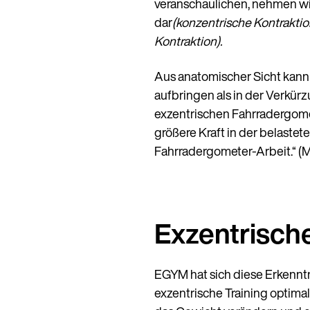
veranschaulichen, nehmen wi
dar
(konzentrische Kontraktio
Kontraktion).
Aus anatomischer Sicht kann
aufbringen als in der Verkü
exzentrischen Fahrradergomet
größere Kraft in der belaste
Fahrradergometer-Arbeit.“ (Me
Exzentrisch
EGYM hat sich diese Erkenntn
exzentrische Training optima