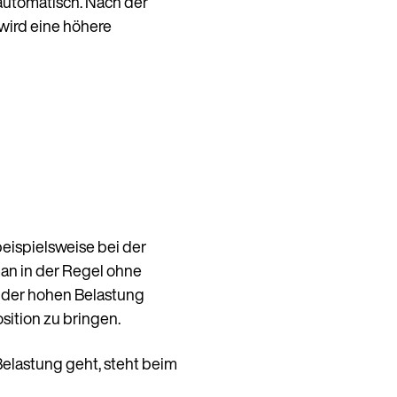
utomatisch. Nach der
wird eine höhere
beispielsweise bei der
man in der Regel ohne
e der hohen Belastung
ition zu bringen.
elastung geht, steht beim