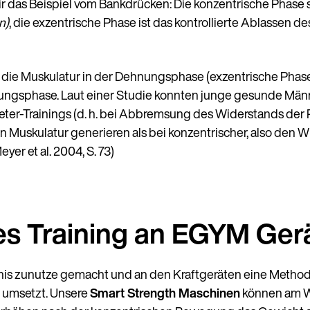
r das Beispiel vom Bankdrücken: Die konzentrische Phase 
n)
, die exzentrische Phase ist das kontrollierte Ablassen 
 die Muskulatur in der Dehnungsphase (exzentrische Phase
rzungsphase. Laut einer Studie konnten junge gesunde Mä
er-Trainings (d. h. bei Abbremsung des Widerstands der P
ten Muskulatur generieren als bei konzentrischer, also den
yer et al. 2004, S. 73)
es Training an EGYM Ger
is zunutze gemacht und an den Kraftgeräten eine Methodi
l umsetzt. Unsere
Smart Strength Maschinen
können am 