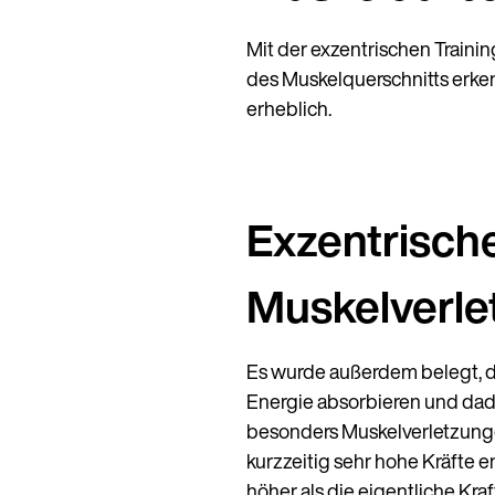
Mit der exzentrischen Train
des Muskelquerschnitts erke
erheblich.
Exzentrisch
Muskelverle
Es wurde außerdem belegt, da
Energie absorbieren und dadu
besonders Muskelverletzunge
kurzzeitig sehr hohe Kräfte 
höher als die eigentliche Kr