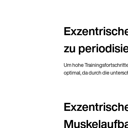
Exzentrische
zu periodisi
Um hohe Trainingsfortschritte
optimal, da durch die unter
Exzentrisches
Muskelaufba