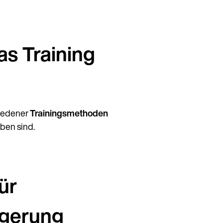
as Training
iedener
Trainingsmethoden
ben sind.
Weiter auf Deutsch (Deutschland)
ür
igerung