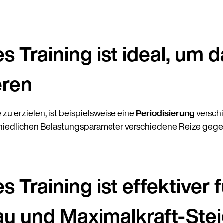
Land
s Training ist ideal, um d
eren
Sprache
 zu erzielen, ist beispielsweise eine
Periodisierung
versch
schiedlichen Belastungsparameter verschiedene Reize gege
 Training ist effektiver f
u und Maximalkraft-Ste