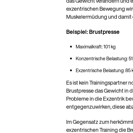
das Gewicht verändern und 
exzentrischen Bewegung wird
Muskelermüdung und damit ein
Beispiel: Brustpresse
Maximalkraft: 101 kg
Konzentrische Belastung: 51
Exzentrische Belastung: 85 
Es ist kein Trainingspartner
Brustpresse das Gewicht in d
Probleme in die Exzentrik b
entgegenzuwirken, diese abz
Im Gegensatz zum herkömm
exzentrischen Training die B