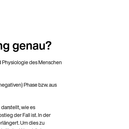
ing genau?
nd Physiologie des Menschen
negativen) Phase bzw. aus
arstellt, wie es
g der Fall ist. In der
erlängert. Um dies zu