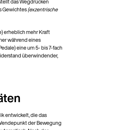
stellt das Wegdrücken
des Gewichtes
(exzentrische
) erheblich mehr Kraft
nner während eines
edale) eine um 5- bis 7-fach
 Widerstand überwindender,
äten
k entwickelt, die das
Wendepunkt der Bewegung